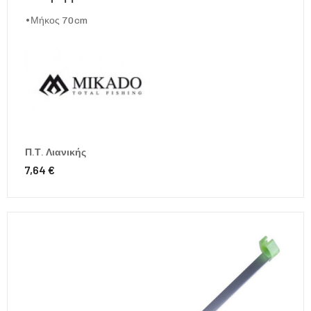
•Μήκος 70cm
Π.Τ. Λιανικής
7,64 €