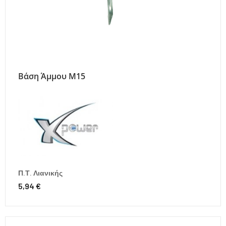
Βάση Άμμου Μ15
Π.Τ. Λιανικής
5,94 €