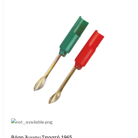
Βάση Άμμου Σπαστή 1965