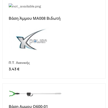
Βάση Άμμου MA008 Βιδωτή
Π.Τ. Λιανικής
3,43 €
Βάση Αμμου O600-01