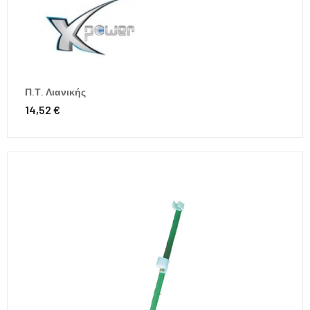
Π.Τ. Λιανικής
14,52 €