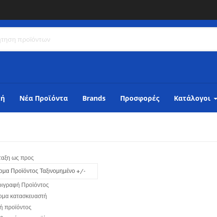
κή
Νέα Προϊόντα
Brands
Προσφορές
Κατάλογοι
ταξη ως προς
ομα Προϊόντος Ταξινομημένο +/-
ριγραφή Προϊόντος
ομα κατασκευαστή
ή προϊόντος