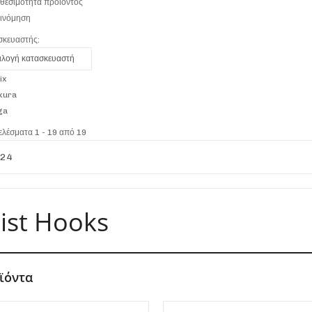
θεσιμότητα προϊόντος
ξινόμηση
σκευαστής:
ιλογή κατασκευαστή
ix
kura
ga
λέσματα 1 - 19 από 19
ist Hooks
ϊόντα