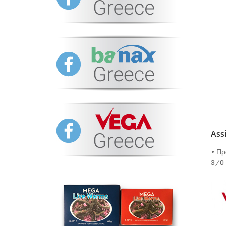
Ass
• Πρ
3/0-