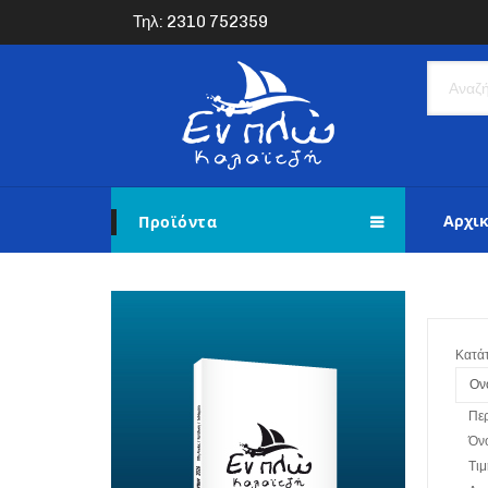
Τηλ: 2310 752359
Αρχι
Προϊόντα
Κατά
Ον
Πε
Όν
Τιμ