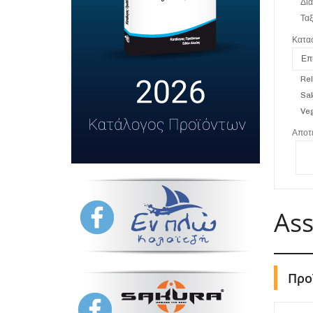
Δια
Τα
Κατα
Επ
Rel
Sa
Ve
Αποτε
Ass
Προ