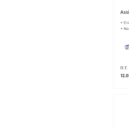
Ass
• Eτ
• No
Π.Τ.
12,0