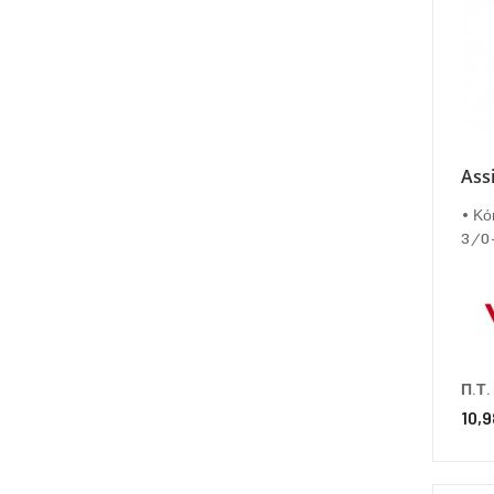
Ass
• Κό
3/0-
Π.Τ.
10,9