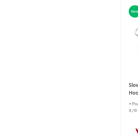
Ne
Slow
Hoo
• Ρο
3/0-