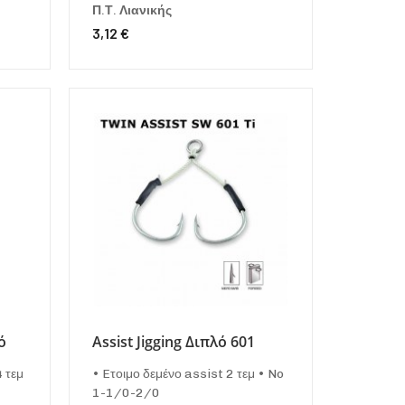
Π.Τ. Λιανικής
3,12 €
ό
Assist Jigging Διπλό 601
4 τεμ
• Eτοιμο δεμένο assist 2 τεμ • No
1-1/0-2/0