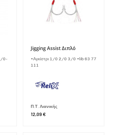
Jigging Assist Διπλό
1/0-
•Αγκίστρι 1/0 2/0 3/0 •lib 63 77
111
Π.Τ. Λιανικής
12,09 €