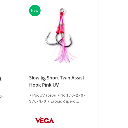
New
Slow Jig Short Twin Assist
t
Hook Pink UV
• Ροζ UV τρέσα • No 1/0-2/0-
0-
3/0-4/0 • Eτοιμο δεμένο ...