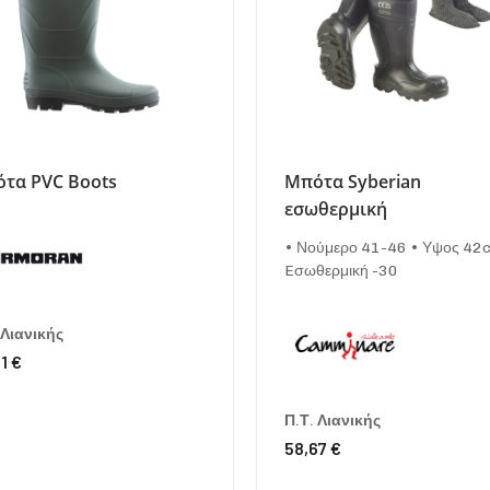
τα PVC Boots
Μπότα Syberian
εσωθερμική
• Νούμερο 41-46 • Υψος 42
Eσωθερμική -30
 Λιανικής
1 €
Π.Τ. Λιανικής
58,67 €