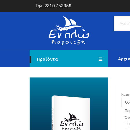
Τηλ: 2310 752359
Αρχι
Προϊόντα
Κατά
Ον
Πε
Όν
Τιμ