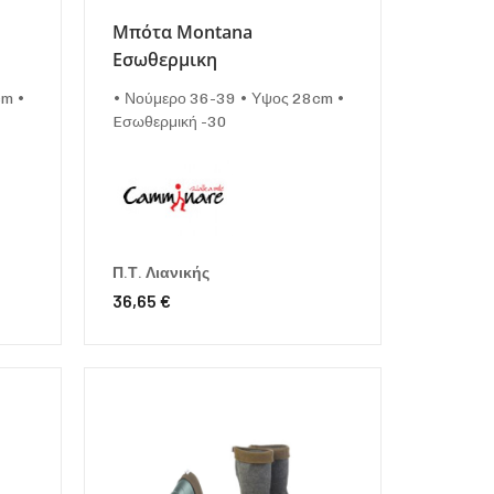
Μπότα Montana
Εσωθερμικη
cm •
• Νούμερο 36-39 • Υψος 28cm •
Eσωθερμική -30
Π.Τ. Λιανικής
36,65 €