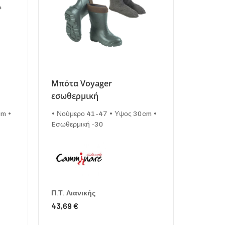
Μπότα Voyager
εσωθερμική
cm •
• Νούμερο 41-47 • Υψος 30cm •
Eσωθερμική -30
Π.Τ. Λιανικής
43,69 €