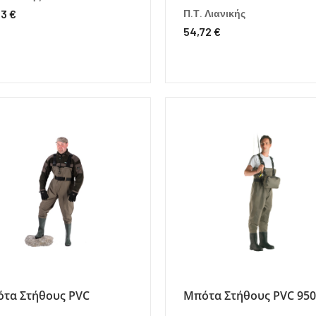
93 €
Π.Τ. Λιανικής
54,72 €
τα Στήθους PVC
Μπότα Στήθους PVC 95