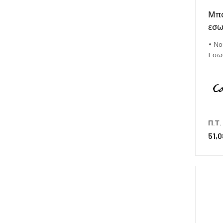
Μπό
εσω
• Νο
Eσωθ
Π.Τ.
51,0