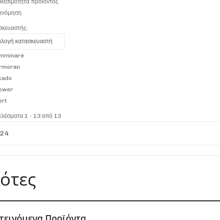
θεσιμότητα προϊόντος
ξινόμηση
σκευαστής:
ιλογή κατασκευαστή
mminare
rmoran
kado
ower
ert
λέσματα 1 - 13 από 13
ότες
τεινόμενα Προϊόντα