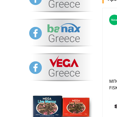
Ne
ΜΠ
FIS