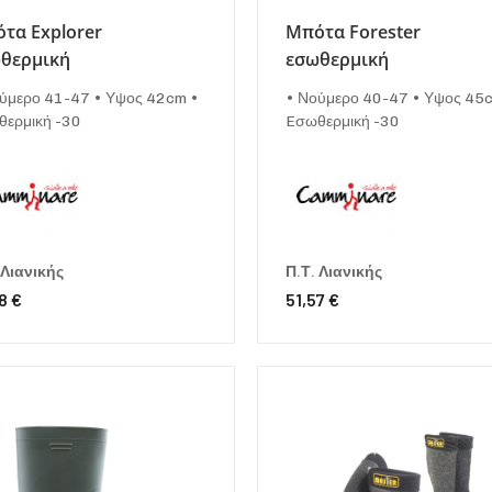
τα Explorer
Μπότα Forester
θερμική
εσωθερμική
ύμερο 41-47 • Υψος 42cm •
• Νούμερο 40-47 • Υψος 45
ερμική -30
Eσωθερμική -30
 Λιανικής
Π.Τ. Λιανικής
8 €
51,57 €