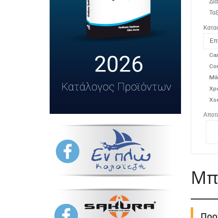
Δια
Τα
Κατα
Επ
Ca
Co
Mi
Xp
Xs
Αποτε
Μπ
Προ