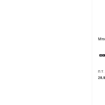
Μπό
Π.Τ.
28,9