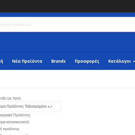
κή
Νέα Προϊόντα
Brands
Προσφορές
Κατάλογοι
ταξη ως προς
ομα Προϊόντος Ταξινομημένο +/-
ριγραφή Προϊόντος
ομα κατασκευαστή
ή προϊόντος