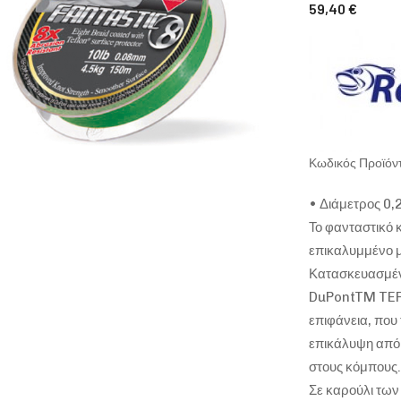
59,40 €
Κωδικός Προϊό
• Διάμετρος 0
Το φανταστικό 
επικαλυμμένο μ
Κατασκευασμέν
DuPontTM TEFL
επιφάνεια, που 
επικάλυψη από 
στους κόμπους.
Σε καρούλι των