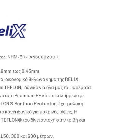
ντος: ΝΗΜ-ΕR-FAN600028DR
,28mm εως 0,45mm
και οικονομικό 8κλωνο νήμα της RELIX,
ε TEFLON, ιδανικό για όλα μας τα ψαρέματα.
ο από Premium PE και επικαλυμμένο με
ON® Surface Protector, έχει μαλακή
το κάνει ιδανικό για μακρινές ρίψεις. Η
TEFLON® του δίνει αντοχή στην τριβή και
 150, 300 και 600 μέτρων.