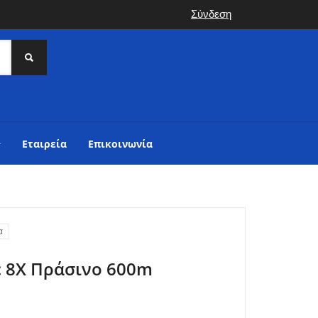
Σύνδεση
Εταιρεία
Επικοινωνία
α
c 8X Πράσινο 600m