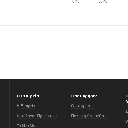
0.45
36.40
Η Εταιρεία
Όροι Χρήσης
Ο
Η Εταιρεία
Όροι Χρήσης
Σ
Κατάλογος Προϊόντων
Πολιτική Απορρήτου
W
Τα Νέα Μας