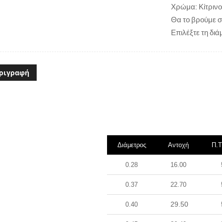
Χρώμα: Κίτρινο
Θα το βρούμε σ
Επιλέξτε τη διά
ριγραφή
Διάμετρος
Αντοχή
Π.Τ
0.28
16.00
0.37
22.70
29.50
0.40