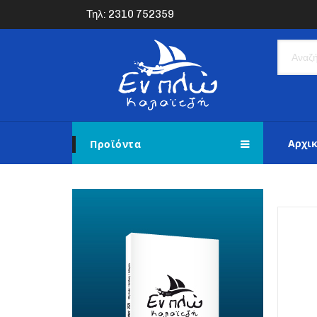
Τηλ: 2310 752359
Αρχι
Προϊόντα