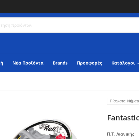
κή
Νέα Προϊόντα
Brands
Προσφορές
Κατάλογοι
Πίσω στο: Νήματ
Fantasti
Π.Τ. Λιανικής