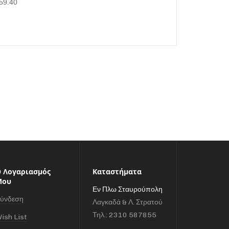
59.40
 Λογαριασμός
Καταστήματα
Μου
Εν Πλω Σταυρούπολη
ύνδεση
Λαγκαδά & Λ. Στρατού
Τηλ.: 2310 587855
ish List